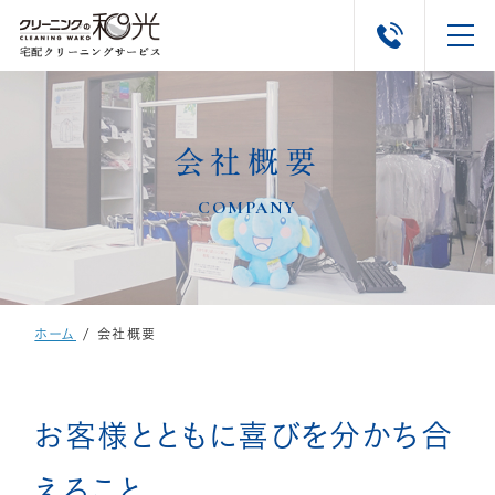
会社概要
ホーム
COMPANY
クリーニングメニュー
はじめての方へ
▼
ホーム
/
会社概要
よくあるご質問
会社概要
お客様とともに喜びを分かち合
えること